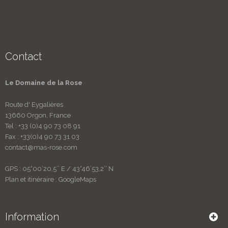
Contact
Le Domaine de la Rose
Route d' Eygalières
13660 Orgon, France
Tel :
+33 (0)4 90 73 08 91
Fax :
+33(0)4 90 73 31 03
contact@mas-rose.com
GPS :
05°00’20,5’’ E
/
43°46’53,2’’ N
Plan et itinéraire :
GoogleMaps
Information