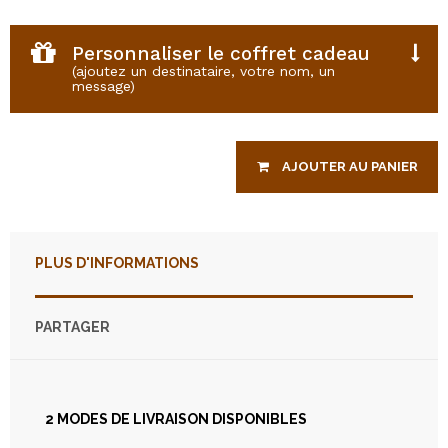
Personnaliser le coffret cadeau
(ajoutez un destinataire, votre nom, un
message)
Veuillez entrer le nom du bénéficiaire du bon cadeau
AJOUTER AU PANIER
Veuillez entrer votre nom
PLUS D'INFORMATIONS
Veuillez saisir votre message
PARTAGER
2 MODES DE LIVRAISON DISPONIBLES