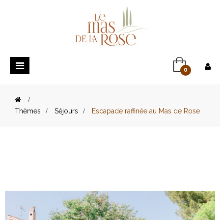
Basculer
0
la
navigation
>
Thèmes
>
Séjours
>
Escapade raffinée au Mas de Rose